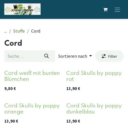
Zum Inhalt springen
...
Stoffe
Cord
Cord
Sortieren nach
Filter
Cord weiß mit bunten
Cord Skulls by poppy
Blümchen
rot
9,80
€
13,90
€
Cord Skulls by poppy
Cord Skulls by poppy
orange
dunkelblau
13,90
€
13,90
€