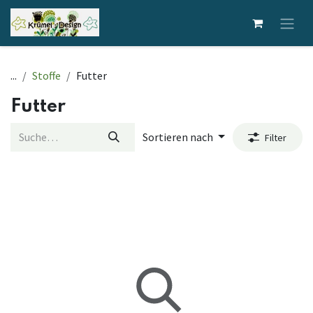
Zum Inhalt springen
...
Stoffe
Futter
Futter
Sortieren nach
Filter