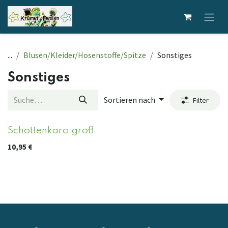
Zum Inhalt springen
...
Blusen/Kleider/Hosenstoffe/Spitze
Sonstiges
Sonstiges
Sortieren nach
Filter
Schottenkaro groß
10,95
€