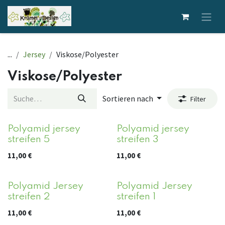
Zum Inhalt springen
...
Jersey
Viskose/Polyester
Viskose/Polyester
Sortieren nach
Filter
Polyamid jersey
Polyamid jersey
streifen 5
streifen 3
11,00
€
11,00
€
Polyamid Jersey
Polyamid Jersey
streifen 2
streifen 1
11,00
€
11,00
€